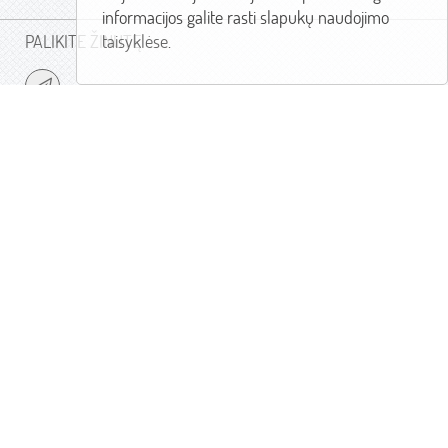
informacijos galite rasti slapukų naudojimo
taisyklėse
.
PALIKITE ŽINUTĘ
KONTAKTAI
+370 460 30033
palangos.klinika@lsmuni.lt
LSMU PALANGOS KLINKA
Vydūno al. 4/J. Šliūpo g. 7
LT-00135 Palanga
Lietuva
LIETUVOS SVEIKATOS MOKSLŲ UNIVERSITETAS
А. Mickevičiaus g. 9
Kaunas