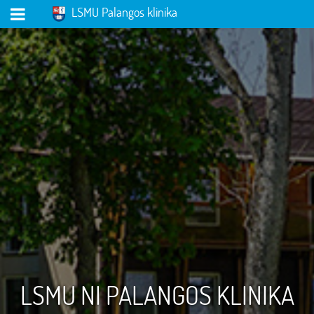
LSMU Palangos klinika
LSMU NI PALANGOS KLINIKA