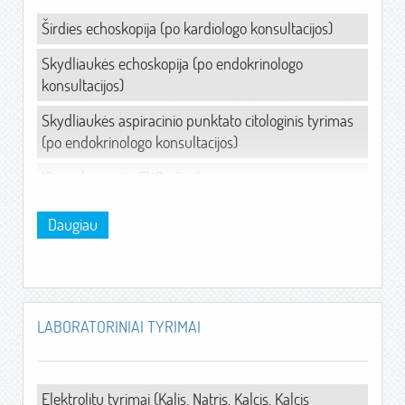
gy
Širdies echoskopija (po kardiologo konsultacijos)
Skydliaukės echoskopija (po endokrinologo
–
konsultacijos)
ps
Skydliaukės aspiracinio punktato citologinis tyrimas
–
(po endokrinologo konsultacijos)
ne
12-os derivacijų EKG užrašymas
– 
Veloergometrija (po kardiologo konsultacijos)
am
Daugiau
...
Ilgalaikis (24 valandų) stebėjimas Holterio
monitoriumi (po kardiologo ...
LABORATORINIAI TYRIMAI
Elektrolitų tyrimai (Kalis, Natris, Kalcis, Kalcis