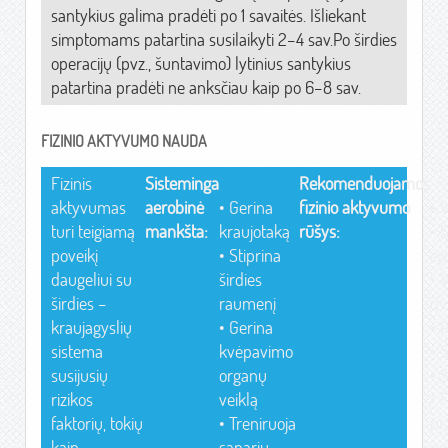
santykius galima pradėti po 1 savaitės. Išliekant
simptomams patartina susilaikyti 2–4 sav.Po širdies
operacijų (pvz., šuntavimo) lytinius santykius
patartina pradėti ne anksčiau kaip po 6–8 sav.
FIZINIO AKTYVUMO NAUDA
Fizinis
Sisteminga
Rekomenduojamos
aktyvumas
aerobinė
• Gerina
fizinio aktyvumo
• 
turi teigiamą
mankšta:
kraujotaką
rūšys:
• 
poveikį
• Stiprina
ėj
daugeliui su
širdies
• 
širdies –
raumenį
dv
kraujagyslių
• Gerina
• 
sistema
kvėpavimo
• 
susijusių
organų
• 
rizikos
veiklą
• F
faktorių, tokių
• Treniruoja
pr
kaip
sąnarių
pa