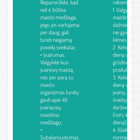
Nepamirškite, kad
rekomenduo
net ir būtina
1. Valgyti
maisto medžiaga,
maistingą, įv
jeigu jos vartojama
dažniau auga
per daug, gali
nei gyvulinė
turėti neigiamą
kilmės maist
poveikį sveikatai;
2. Kelis kart
• Įvairumas.
dieną valgyti
Valgykite kuo
grūdinės kul
įvairesnį maistą,
produktų;
nes per parą su
3. Kelis kart
maistu
dieną valgyti
organizmas turėtų
įvairių, dažn
gauti apie 40
šviežių vietin
įvairiausių
daržovių ir v
maistinių
(nors 400 g 
medžiagų;
dieną);
•
4. Išlaikyti
Subalansuotumas.
normalų kū