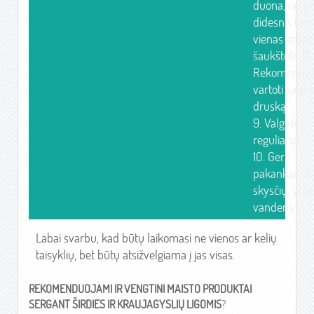
duona, neturi
didesnis kaip
vienas arbati
šaukštelis (5 
Rekomendu
vartoti juodu
druską;
9. Valgyti
reguliariai;
10. Gerti
pakankamai
skysčių, ypa
vandens.
Labai svarbu, kad būtų laikomasi ne vienos ar kelių
taisyklių, bet būtų atsižvelgiama į jas visas.
REKOMENDUOJAMI IR VENGTINI MAISTO PRODUKTAI
SERGANT ŠIRDIES IR KRAUJAGYSLIŲ LIGOMIS
?