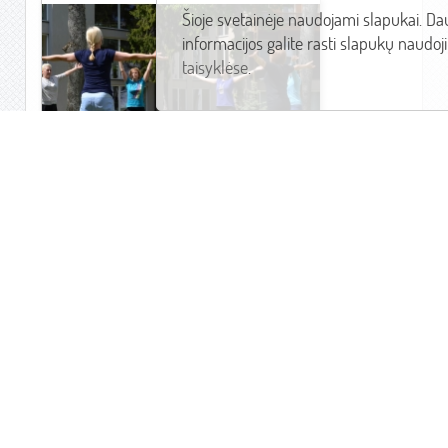
REA
Šioje svetainėje naudojami slapukai. Da
TIK
informacijos galite rasti slapukų naudo
taisyklėse
.
No
pa
ši
da
ši
ri
kr
Ko
Daugiau
ko
ši
ar
hi
cu
REABILITACIJOS (KARDIOVASKULINĖS) SKYRIUS
di
ki