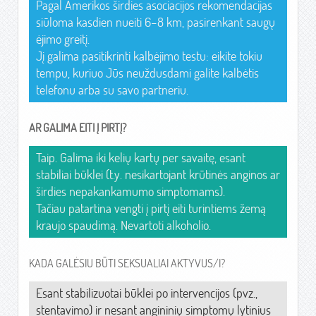
Pagal Amerikos širdies asociacijos rekomendacijas
siūloma kasdien nueiti 6–8 km, pasirenkant saugų
ėjimo greitį.
Jį galima pasitikrinti kalbėjimo testu: eikite tokiu
tempu, kuriuo Jūs neuždusdami galite kalbėtis
telefonu arba su savo partneriu.
AR GALIMA EITI Į PIRTĮ?
Taip. Galima iki kelių kartų per savaitę, esant
stabiliai būklei (t.y. nesikartojant krūtinės anginos ar
širdies nepakankamumo simptomams).
Tačiau patartina vengti į pirtį eiti turintiems žemą
kraujo spaudimą. Nevartoti alkoholio.
KADA GALĖSIU BŪTI SEKSUALIAI AKTYVUS/I?
Esant stabilizuotai būklei po intervencijos (pvz.,
stentavimo) ir nesant angininių simptomų lytinius